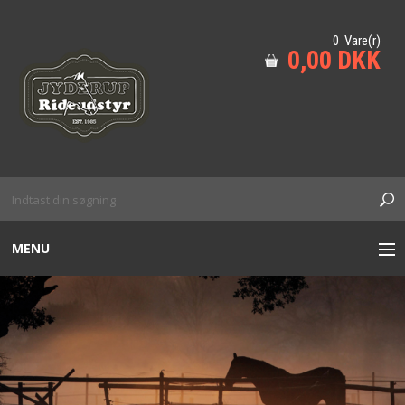
0 Vare(r)
0,00 DKK
MENU
TIL HESTEN
HUND
KÆPHEST M.M
SIKKERHED