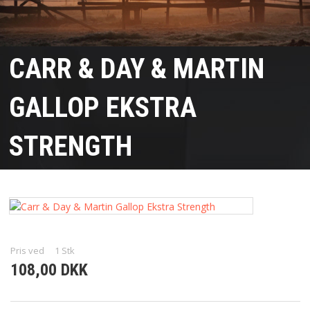
TIL RYTTEREN
TIL STALDEN
CARR & DAY & MARTIN
NYHEDER
ISLÆNDER UDSTYR
GALLOP EKSTRA
OUTLET
STRENGTH
FORSIDE
KURV
BESTIL
NYHEDER
TILBUD
Pris ved
1
Stk
PROFIL
108,00 DKK
VILKÅR