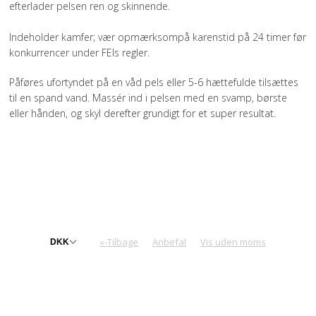
efterlader pelsen ren og skinnende.
Indeholder kamfer; vær opmærksompå karenstid på 24 timer før
konkurrencer under FEIs regler.
Påføres ufortyndet på en våd pels eller 5-6 hættefulde tilsættes
til en spand vand. Massér ind i pelsen med en svamp, børste
eller hånden, og skyl derefter grundigt for et super resultat.
«-Tilbage
Anbefal
Vis uden moms