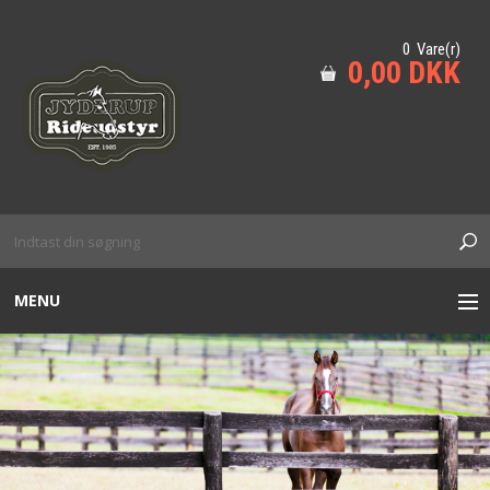
0 Vare(r)
0,00 DKK
MENU
TIL HESTEN
HUND
KÆPHEST M.M
SIKKERHED