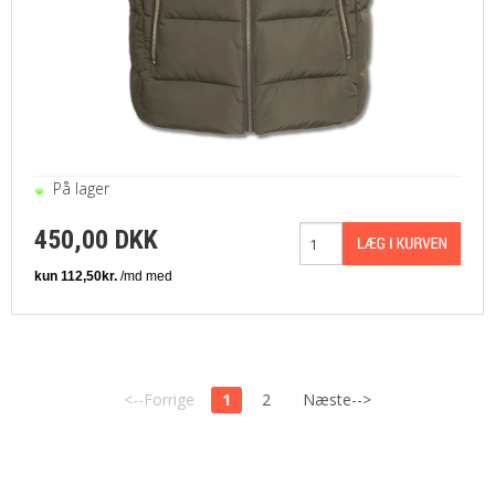
På lager
450,00 DKK
<--Forrige
1
2
Næste-->