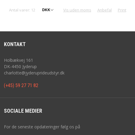
Antal varer: 12
Vis uden moms
Anbefal
Print
KONTAKT
Holbækvej 161
DK-4450 Jyderup
charlotte@jyderuprideudstyr.dk
(+45) 59 27 71 82
SOCIALE MEDIER
For de seneste opdateringer følg os på