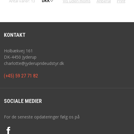
Antal varer: 13
Vis uden moms
Anbefal
Print
KONTAKT
Holbækvej 161
DK-4450 Jyderup
charlotte@jyderuprideudstyr.dk
(+45) 59 27 71 82
SOCIALE MEDIER
For de seneste opdateringer følg os på