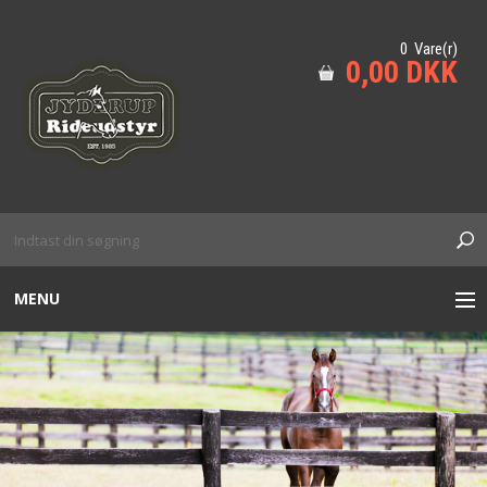
0 Vare(r)
0,00 DKK
MENU
TIL HESTEN
HUND
KÆPHEST M.M
SIKKERHED