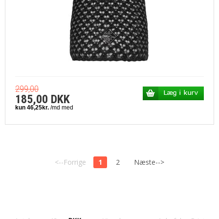
299,00
185,00 DKK
<--Forrige
1
2
Næste-->