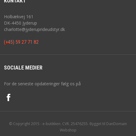
KONTAKT
Holbækvej 161
DK-4450 Jyderup
charlotte@jyderuprideudstyr.dk
(+45) 59 27 71 82
SOCIALE MEDIER
For de seneste opdateringer følg os på
© Copyright 2015 - e-butikken. CVR. 25476255. Bygget til DanDomain
Webshop