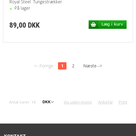
Royal Steel Tungestrækker
På lager
89,00 DKK
<--Forrige
1
2
Næste-->
Antal varer: 14
Vis uden moms
Anbefal
Print