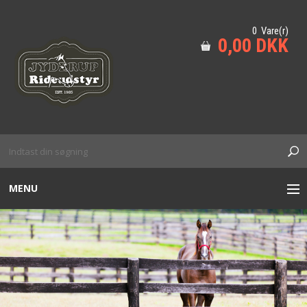
0 Vare(r)
0,00 DKK
MENU
TIL HESTEN
HUND
KÆPHEST M.M
SIKKERHED