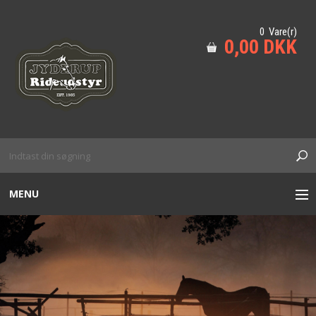
0 Vare(r)
0,00 DKK
MENU
TIL HESTEN
HUND
KÆPHEST M.M
SIKKERHED