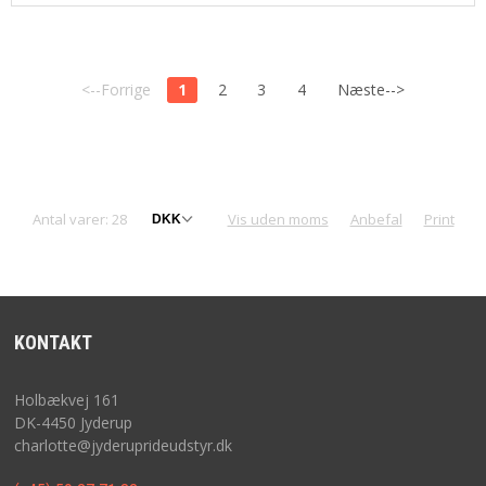
<--Forrige
1
2
3
4
Næste-->
Antal varer: 28
Vis uden moms
Anbefal
Print
KONTAKT
Holbækvej 161
DK-4450 Jyderup
charlotte@jyderuprideudstyr.dk