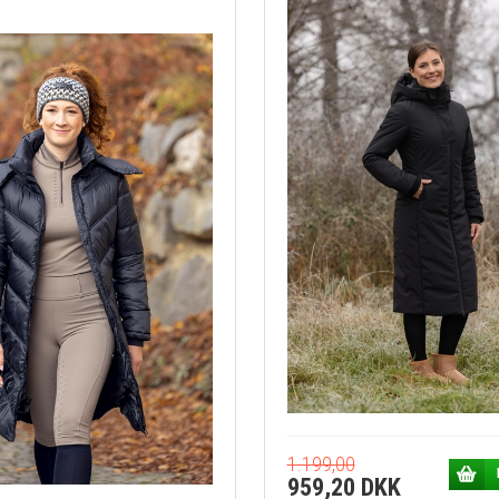
1.199,00
959,20 DKK