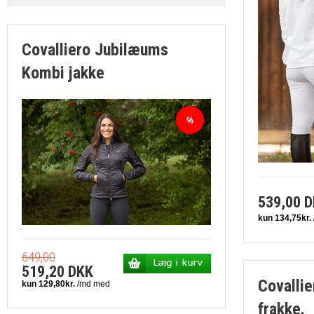
Covalliero Jubilæums
Kombi jakke
539,00 
649,00
519,20 DKK
Covallie
frakke.