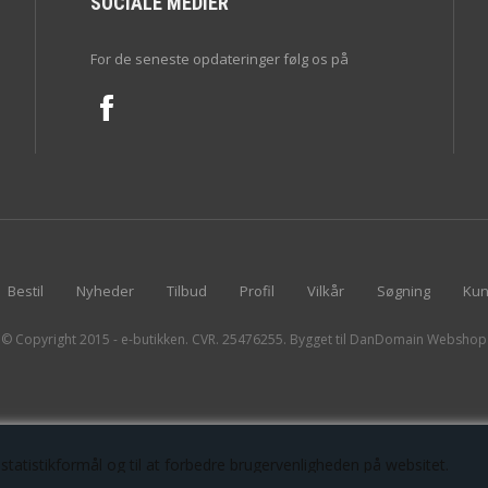
SOCIALE MEDIER
For de seneste opdateringer følg os på
Bestil
Nyheder
Tilbud
Profil
Vilkår
Søgning
Kun
© Copyright 2015 - e-butikken. CVR. 25476255. Bygget til DanDomain Webshop
statistikformål og til at forbedre brugervenligheden på websitet.