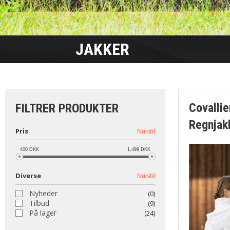
JAKKER
Covalli
FILTRER PRODUKTER
Regnjak
Pris
Nulstil
400
DKK
1,499
DKK
Diverse
Nulstil
Nyheder
(0)
Tilbud
(9)
På lager
(24)