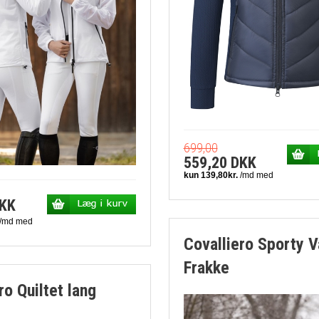
699,00
559,20 DKK
DKK
Covalliero Sporty 
Frakke
ro Quiltet lang