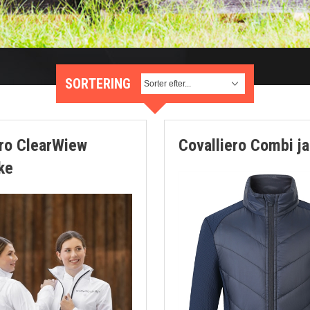
SORTERING
ero ClearWiew
Covalliero Combi ja
ke