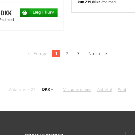
 DKK
<--Forrige
1
2
3
Næste-->
Antal varer: 24
Vis uden moms
Anbefal
Print