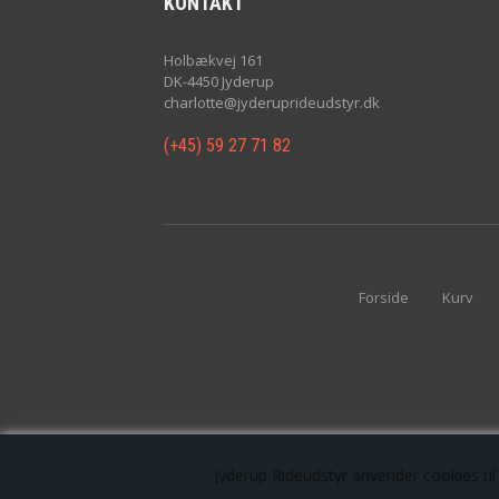
KONTAKT
Holbækvej 161
DK-4450 Jyderup
charlotte@jyderuprideudstyr.dk
(+45) 59 27 71 82
Forside
Kurv
Jyderup Rideudstyr anvender cookies til 