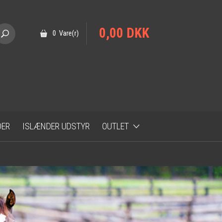
0,00 DKK
0 Vare(r)
DER
ISLÆNDER UDSTYR
OUTLET
JA TAK TILBUD
Tilbud 100 kr
Tilbud 150 kr
Tilbud 200 kr
Tilbud 250 kr