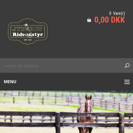
0 Vare(r)
0,00 DKK
MENU
TIL HESTEN
HUND
KÆPHEST M.M
SIKKERHED