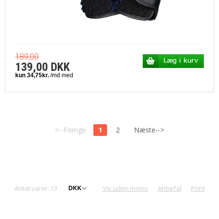
189,00
139,00 DKK
<--Forrige
1
2
Næste-->
Antal varer: 13
Vis uden moms
Anbefal
Print