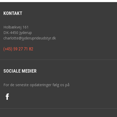
KONTAKT
Holbækvej 161
DK-4450 Jyderup
charlotte@jyderuprideudstyr.dk
(+45) 59 27 71 82
SOCIALE MEDIER
For de seneste opdateringer følg os på