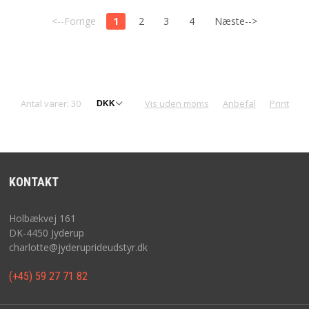
<--Forrige
1
2
3
4
Næste-->
Antal varer: 30
Vis uden moms
Anbefal
Print
KONTAKT
Holbækvej 161
DK-4450 Jyderup
charlotte@jyderuprideudstyr.dk
(+45) 59 27 71 82