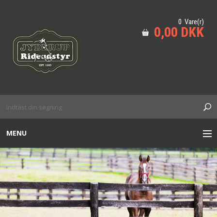
0 Vare(r)
0,00 DKK
MENU
TIL HESTEN
HUND
KÆPHEST M.M
SIKKERHED