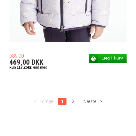
589,00
469,00 DKK
<--Forrige
1
2
Næste-->