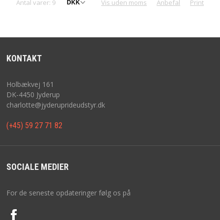
Antal varer: 9
Vis uden moms
Anbefal
Print
KONTAKT
Holbækvej 161
DK-4450 Jyderup
charlotte@jyderuprideudstyr.dk
(+45) 59 27 71 82
SOCIALE MEDIER
For de seneste opdateringer følg os på