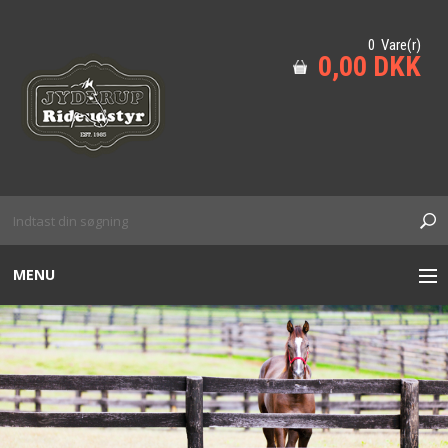
0 Vare(r)
0,00 DKK
MENU
TIL HESTEN
HUND
KÆPHEST M.M
SIKKERHED