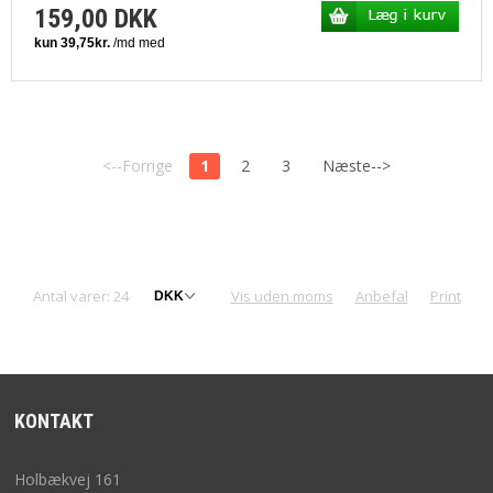
159,00 DKK
<--Forrige
1
2
3
Næste-->
Antal varer: 24
Vis uden moms
Anbefal
Print
KONTAKT
Holbækvej 161