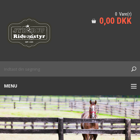
0 Vare(r)
0,00 DKK
MENU
TIL HESTEN
HUND
KÆPHEST M.M
SIKKERHED