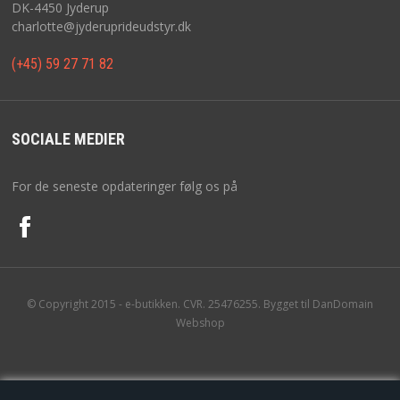
DK-4450 Jyderup
charlotte@jyderuprideudstyr.dk
(+45) 59 27 71 82
SOCIALE MEDIER
For de seneste opdateringer følg os på
© Copyright 2015 - e-butikken. CVR. 25476255. Bygget til DanDomain
Webshop