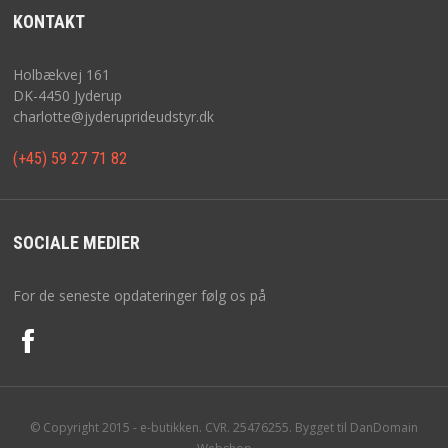
KONTAKT
Holbækvej 161
DK-4450 Jyderup
charlotte@jyderuprideudstyr.dk
(+45) 59 27 71 82
SOCIALE MEDIER
For de seneste opdateringer følg os på
© Copyright 2015 - e-butikken. CVR. 25476255. Bygget til DanDomain