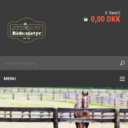
0 Vare(r)
0,00 DKK
MENU
TIL HESTEN
HUND
KÆPHEST M.M
SIKKERHED