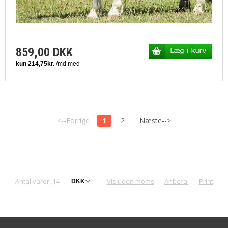
859,00 DKK
<--Forrige
1
2
Næste-->
Antal varer: 14
Vis uden moms
Anbefal
Print