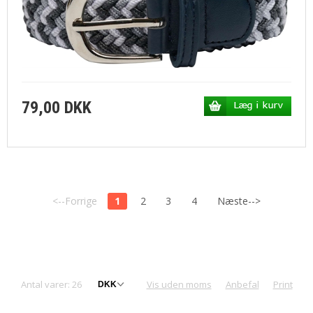
79,00 DKK
<--Forrige
1
2
3
4
Næste-->
Antal varer: 26
Vis uden moms
Anbefal
Print